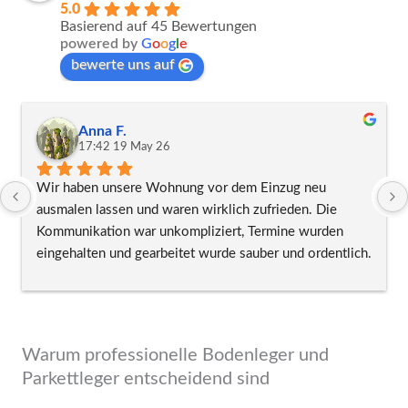
5.0
Basierend auf 45 Bewertungen
powered by
G
o
o
g
l
e
bewerte uns auf
Anna F.
17:42 19 May 26
Wir haben unsere Wohnung vor dem Einzug neu 
ausmalen lassen und waren wirklich zufrieden. Die 
Kommunikation war unkompliziert, Termine wurden 
eingehalten und gearbeitet wurde sauber und ordentlich. 
Besonders positiv fand ich, dass auch kleinere 
Ausbesserungen an den Wänden direkt mitgemacht 
wurden, ohne daraus extra etwas zu machen. Das 
Ergebnis wirkt hochwertig und die Räume sehen 
Warum professionelle Bodenleger und
deutlich frischer aus. Würde ich wieder beauftragen.
Parkettleger entscheidend sind